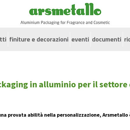
tti
finiture e decorazioni
eventi
documenti
ri
psule per flaconi a vite
perchi in alluminio per vasetti cosmetici
setti in alluminio
aging in alluminio per il settore 
aconi Dispenser
psule in alluminio per flaconi con pompa aggraffata
ruzzatori e vapo sac
una provata
abilità nella personalizzazione
, Arsmetallo
hiere copri pompa