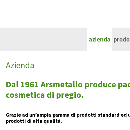
azienda
prodo
Ca
Azienda
Co
Va
Dal 1961 Arsmetallo produce pack
Fl
cosmetica di pregio.
Ca
Sp
Grazie ad un’
ampia gamma di prodotti standard
ed 
prodotti di alta qualità
.
G