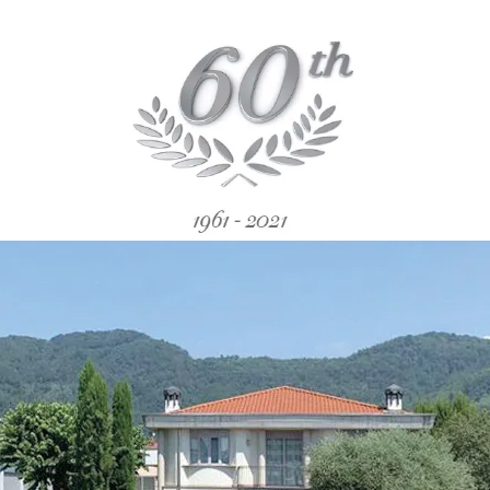
illa-gocce in alluminio
psule in alluminio con spatola
cessori
rghette in alluminio
o Line