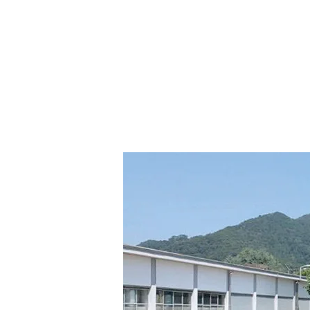
St
Ca
Ac
Ta
Ec