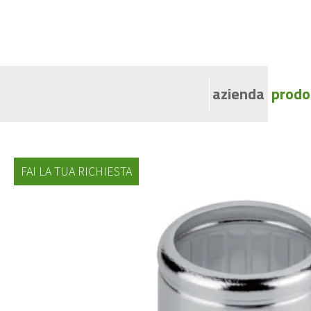
azienda
prodo
Ca
Co
FAI LA TUA RICHIESTA
Va
Fl
Ca
Sp
G