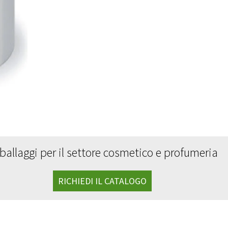
illa-gocce in alluminio
psule in alluminio con spatola
cessori
rghette in alluminio
o Line
ballaggi per il settore cosmetico e profumeria
RICHIEDI IL CATALOGO