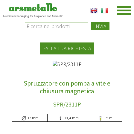
INVIA
FAI LA TUA RICHIESTA
Spruzzatore con pompa a vite e
chiusura magnetica
SPR/2311P
37 mm
88,4 mm
15 ml